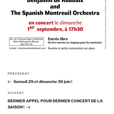
Navigation
Article
PRÉCÉDENT
de
précédent
Samedi 29 et dimanche 30 juin !
l’article
Article
SUIVANT
suivant
DERNIER APPEL POUR DERNIER CONCERT DE LA
SAISON !