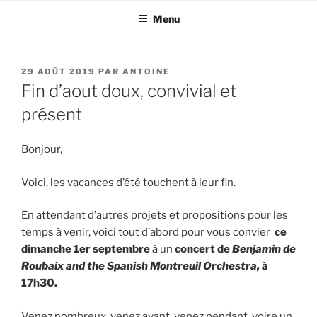
Aller
Menu
au
contenu
principal
PUBLIÉ
29 AOÛT 2019
PAR
ANTOINE
LE
Fin d’aout doux, convivial et
présent
Bonjour,
Voici, les vacances d’été touchent à leur fin.
En attendant d’autres projets et propositions pour les
temps à venir, voici tout d’abord pour vous convier
ce
dimanche 1er septembre
à un
concert de
Benjamin de
Roubaix and the Spanish Montreuil Orchestra,
à
17h30.
Venez nombreux, venez avant, venez pendant, voire un