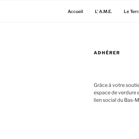
Aller
au
Accueil
L’ A.M.E.
Le Terr
contenu
principal
ADHÉRER
Grâce à votre souti
espace de verdure e
lien social du Bas-M