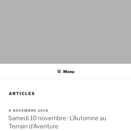
TERRAIN D'AVENTURE
Association Montreuil en Eveil
Menu
ARTICLES
PUBLIÉ
8 NOVEMBRE 2018
LE
Samedi 10 novembre : L’Automne au
Terrain d’Aventure